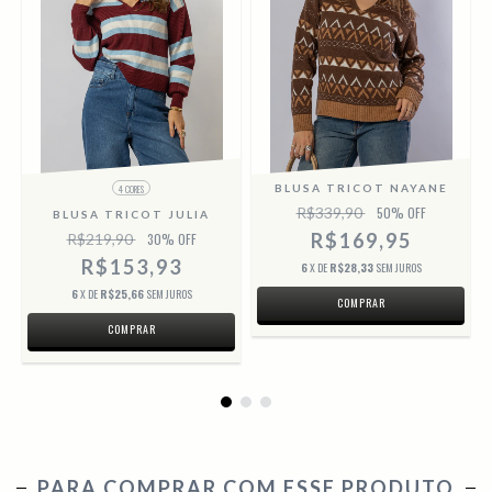
BLUSA TRICOT NAYANE
4 CORES
R$339,90
50
% OFF
BLUSA TRICOT JULIA
R$169,95
R$219,90
30
% OFF
R$153,93
6
X DE
R$28,33
SEM JUROS
6
X DE
R$25,66
SEM JUROS
COMPRAR
COMPRAR
PARA COMPRAR COM ESSE PRODUTO