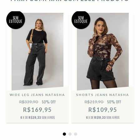
SEM
SEM
ESTOQUE
ESTOQUE
WIDE LEG JEANS NATASHA
SHORTS JEANS NATASHA
R$339,90
50
% OFF
R$219,90
50
% OFF
R$169,95
R$109,95
6
X DE
R$28,33
SEM JUROS
6
X DE
R$18,33
SEM JUROS