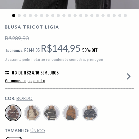
BLUSA TRICOT LIGIA
R$289,90
R$144,95
R$144,95
50
% OFF
Economize:
O desconto pode mudar ao ser combinado com outras promoções.
6
X DE
R$24,16
SEM JUROS
Ver meios de pagamento
COR:
BORDO
TAMANHO:
ÚNICO