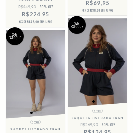
R$69,95
R$449,90
50
% OFF
6
X DE
R$11,66
SEM JUROS
R$224,95
6
X DE
R$37,49
SEM JUROS
SEM
ESTOQUE
SEM
ESTOQUE
2 CORES
JAQUETA LISTRADA FRAN
2 CORES
R$269,90
50
% OFF
SHORTS LISTRADO FRAN
R$134,95