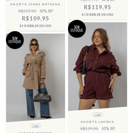
SHORTS JEANS NATASHA
R$119,95
R$219,90
50
% OFF
6
X DE
R$19,99
SEM JUROS
R$109,95
6
X DE
R$18,33
SEM JUROS
SEM
ESTOQUE
SEM
ESTOQUE
3 CORES
SHORTS LAVÍNIA
3 CORES
R$139,90
50
% OFF
CASACO MADRID