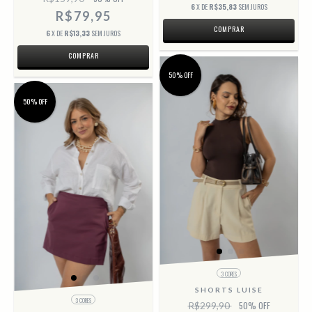
6
X DE
R$35,83
SEM JUROS
R$79,95
COMPRAR
6
X DE
R$13,33
SEM JUROS
COMPRAR
50% OFF
50% OFF
3 CORES
SHORTS LUISE
3 CORES
R$299,90
50
% OFF