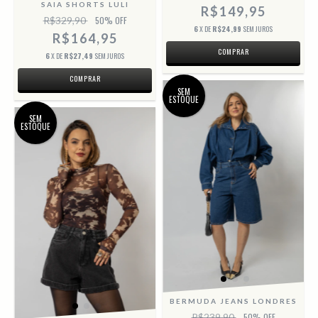
SAIA SHORTS LULI
R$149,95
R$329,90
50
% OFF
6
X DE
R$24,99
SEM JUROS
R$164,95
COMPRAR
6
X DE
R$27,49
SEM JUROS
COMPRAR
SEM
ESTOQUE
SEM
ESTOQUE
BERMUDA JEANS LONDRES
R$239,90
50
% OFF