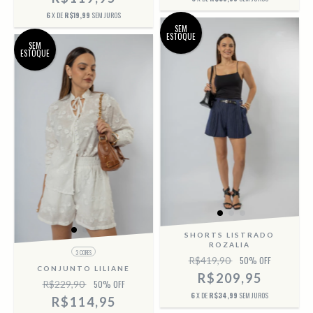
6
X DE
R$19,99
SEM JUROS
SEM
ESTOQUE
SEM
ESTOQUE
SHORTS LISTRADO
ROZALIA
3 CORES
R$419,90
50
% OFF
CONJUNTO LILIANE
R$209,95
R$229,90
50
% OFF
6
X DE
R$34,99
SEM JUROS
R$114,95