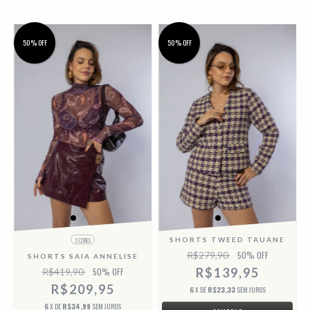
50% OFF
50% OFF
SHORTS TWEED TAUANE
3 CORES
R$279,90
50
% OFF
SHORTS SAIA ANNELISE
R$139,95
R$419,90
50
% OFF
R$209,95
6
X DE
R$23,33
SEM JUROS
6
X DE
R$34,99
SEM JUROS