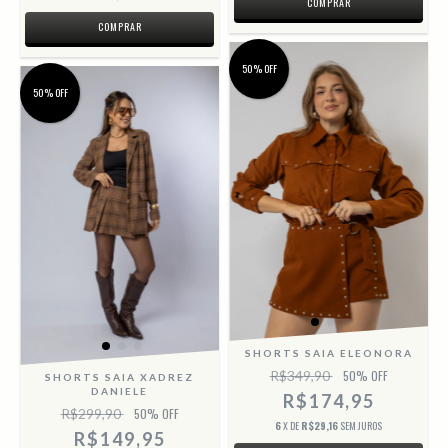
COMPRAR
COMPRAR
50% OFF
50% OFF
SHORTS SAIA ELEONORA
R$349,90
50
% OFF
SHORTS SAIA XADREZ
DANIELE
R$174,95
R$299,90
50
% OFF
6
X DE
R$29,16
SEM JUROS
R$149,95