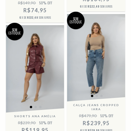
R$149,90
50
% OFF
6
X DE
R$22,49
SEM JUROS
R$74,95
6
X DE
R$12,49
SEM JUROS
SEM
ESTOQUE
SEM
ESTOQUE
CALÇA JEANS CROPPED
IARA
R$479,90
50
% OFF
SHORTS ANA AMÉLIA
R$239,95
R$239,90
50
% OFF
R$119,95
6
X DE
R$39,99
SEM JUROS