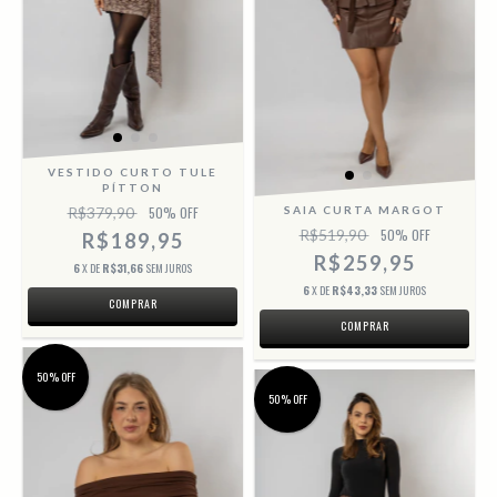
VESTIDO CURTO TULE
PÍTTON
R$379,90
50
% OFF
SAIA CURTA MARGOT
R$519,90
50
% OFF
R$189,95
R$259,95
6
X DE
R$31,66
SEM JUROS
6
X DE
R$43,33
SEM JUROS
COMPRAR
COMPRAR
50% OFF
50% OFF