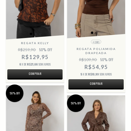
4 CORES
REGATA KELLY
R$259,90
50
% OFF
REGATA POLIAMIDA
DRAPEADA
R$129,95
R$109,90
50
% OFF
6
X DE
R$21,66
SEM JUROS
R$54,95
COMPRAR
5
X DE
R$10,99
SEM JUROS
COMPRAR
50% OFF
50% OFF