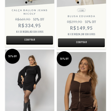
CALÇA BALLON JEANS
2 CORES
NICOLY
BLUSA EDUARDA
R$669,90
50
% OFF
R$299,90
50
% OFF
R$334,95
R$149,95
6
X DE
R$55,83
SEM JUROS
6
X DE
R$24,99
SEM JUROS
COMPRAR
COMPRAR
50% OFF
50% OFF