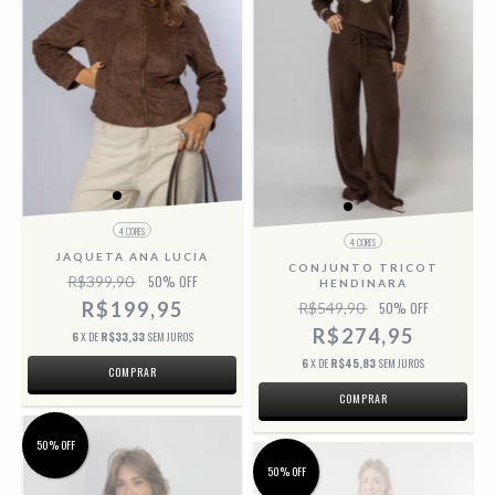
4 CORES
4 CORES
JAQUETA ANA LUCIA
CONJUNTO TRICOT
R$399,90
50
% OFF
HENDINARA
R$199,95
R$549,90
50
% OFF
R$274,95
6
X DE
R$33,33
SEM JUROS
6
X DE
R$45,83
SEM JUROS
COMPRAR
COMPRAR
50% OFF
50% OFF