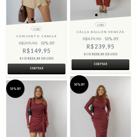
2 CORES
4 CORES
CALÇA BALLON VENEZA
CONJUNTO CAMILA
R$479,90
50
% OFF
R$299,90
50
% OFF
R$239,95
R$149,95
6
X DE
R$39,99
SEM JUROS
6
X DE
R$24,99
SEM JUROS
COMPRAR
COMPRAR
50% OFF
50% OFF