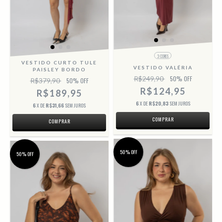
3 CORES
VESTIDO CURTO TULE
VESTIDO VALÉRIA
PAISLEY BORDO
R$249,90
50
% OFF
R$379,90
50
% OFF
R$124,95
R$189,95
6
X DE
R$20,83
SEM JUROS
6
X DE
R$31,66
SEM JUROS
COMPRAR
COMPRAR
50% OFF
50% OFF