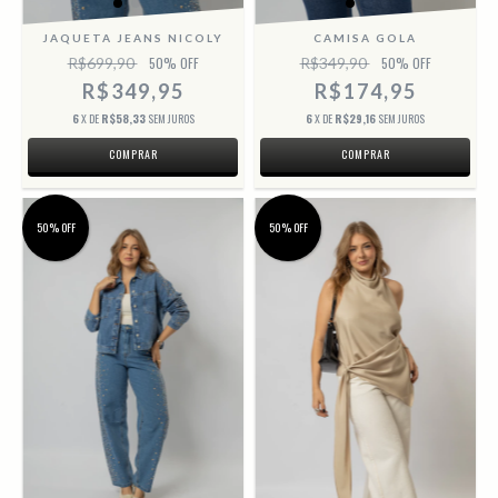
JAQUETA JEANS NICOLY
CAMISA GOLA
R$699,90
50
% OFF
R$349,90
50
% OFF
R$349,95
R$174,95
6
X DE
R$58,33
SEM JUROS
6
X DE
R$29,16
SEM JUROS
COMPRAR
COMPRAR
50% OFF
50% OFF