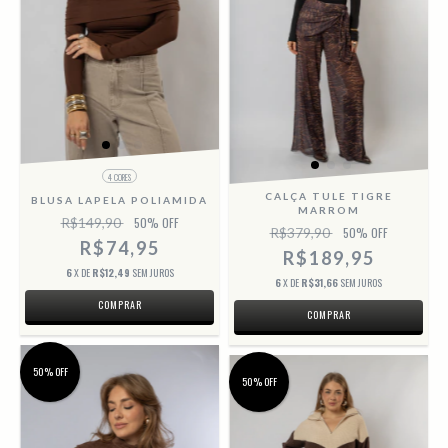
4 CORES
CALÇA TULE TIGRE
BLUSA LAPELA POLIAMIDA
MARROM
R$149,90
50
% OFF
R$379,90
50
% OFF
R$74,95
R$189,95
6
X DE
R$12,49
SEM JUROS
6
X DE
R$31,66
SEM JUROS
COMPRAR
COMPRAR
50% OFF
50% OFF