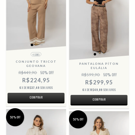
4 CORES
CONJUNTO TRICOT
PANTALONA PÍTON
GEOVANA
EULÁLIA
R$449,90
50
% OFF
R$599,90
50
% OFF
R$224,95
R$299,95
6
X DE
R$37,49
SEM JUROS
6
X DE
R$49,99
SEM JUROS
COMPRAR
COMPRAR
50% OFF
50% OFF