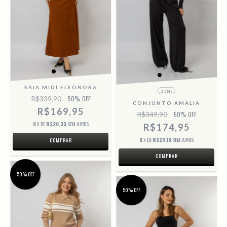
SAIA MIDI ELEONORA
3 CORES
R$339,90
50
% OFF
CONJUNTO AMALIA
R$169,95
R$349,90
50
% OFF
6
X DE
R$28,33
SEM JUROS
R$174,95
6
X DE
R$29,16
SEM JUROS
COMPRAR
COMPRAR
50% OFF
50% OFF