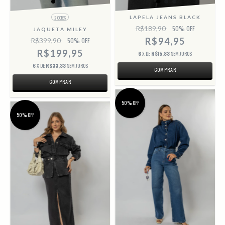
LAPELA JEANS BLACK
2 CORES
R$189,90
50
% OFF
JAQUETA MILEY
R$94,95
R$399,90
50
% OFF
R$199,95
6
X DE
R$15,83
SEM JUROS
6
X DE
R$33,33
SEM JUROS
COMPRAR
COMPRAR
50% OFF
50% OFF