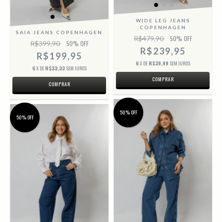
WIDE LEG JEANS
COPENHAGEN
SAIA JEANS COPENHAGEN
R$479,90
50
% OFF
R$399,90
50
% OFF
R$239,95
R$199,95
6
X DE
R$39,99
SEM JUROS
6
X DE
R$33,33
SEM JUROS
COMPRAR
COMPRAR
50% OFF
50% OFF