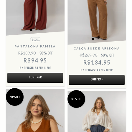
3 CORES
PANTALONA PÂMELA
CALÇA SUEDE ARIZONA
R$189,90
50
% OFF
R$269,90
50
% OFF
R$94,95
R$134,95
6
X DE
R$15,83
SEM JUROS
6
X DE
R$22,49
SEM JUROS
COMPRAR
COMPRAR
50% OFF
50% OFF