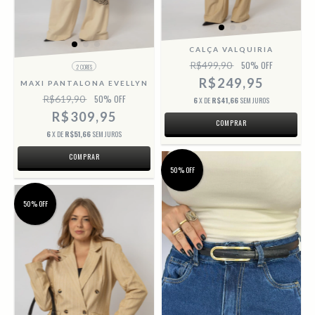
CALÇA VALQUIRIA
R$499,90
50
% OFF
2 CORES
R$249,95
MAXI PANTALONA EVELLYN
R$619,90
50
% OFF
6
X DE
R$41,66
SEM JUROS
R$309,95
COMPRAR
6
X DE
R$51,66
SEM JUROS
COMPRAR
50% OFF
50% OFF