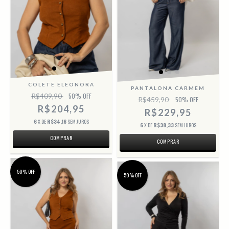
COLETE ELEONORA
PANTALONA CARMEM
R$409,90
50
% OFF
R$459,90
50
% OFF
R$204,95
R$229,95
6
X DE
R$34,16
SEM JUROS
6
X DE
R$38,33
SEM JUROS
COMPRAR
COMPRAR
50% OFF
50% OFF