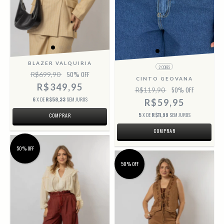
BLAZER VALQUIRIA
2 CORES
R$699,90
50
% OFF
CINTO GEOVANA
R$349,95
R$119,90
50
% OFF
6
X DE
R$58,33
SEM JUROS
R$59,95
5
X DE
R$11,99
SEM JUROS
COMPRAR
COMPRAR
50% OFF
50% OFF