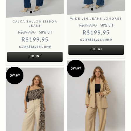
WIDE LEG JEANS LONDRES
CALÇA BALLON LISBOA
R$399,90
50
% OFF
JEANS
R$199,95
R$399,90
50
% OFF
R$199,95
6
X DE
R$33,33
SEM JUROS
6
X DE
R$33,33
SEM JUROS
COMPRAR
COMPRAR
50% OFF
50% OFF