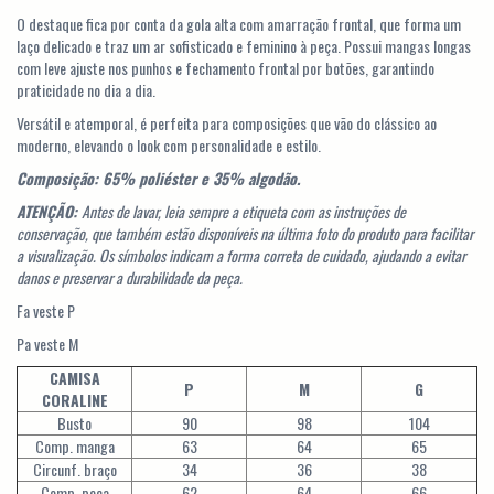
O destaque fica por conta da gola alta com amarração frontal, que forma um
laço delicado e traz um ar sofisticado e feminino à peça. Possui mangas longas
com leve ajuste nos punhos e fechamento frontal por botões, garantindo
praticidade no dia a dia.
Versátil e atemporal, é perfeita para composições que vão do clássico ao
moderno, elevando o look com personalidade e estilo.
Composição: 65% poliéster e 35% algodão.
ATENÇÃO:
Antes de lavar, leia sempre a etiqueta com as instruções de
conservação, que também estão disponíveis na última foto do produto para facilitar
a visualização. Os símbolos indicam a forma correta de cuidado, ajudando a evitar
danos e preservar a durabilidade da peça.
Fa veste P
Pa veste M
CAMISA
P
M
G
CORALINE
Busto
90
98
104
Comp. manga
63
64
65
Circunf. braço
34
36
38
Comp. peça
62
64
66