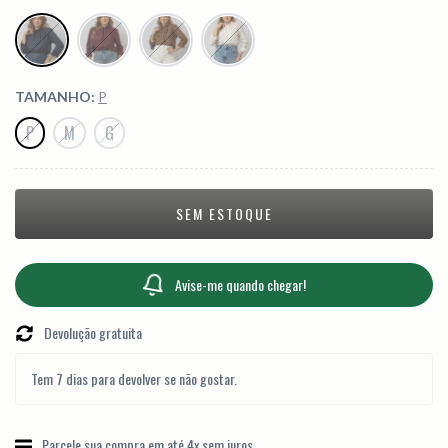
TAMANHO:
P
P
M
G
Avise-me quando chegar!
Devolução gratuita
Tem 7 dias para devolver se não gostar.
Parcele sua compra em até 4x sem juros