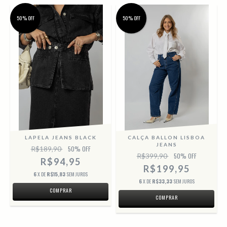
50% OFF
50% OFF
S
LAPELA JEANS BLACK
CALÇA BALLON LISBOA
JEANS
R$189,90
50
% OFF
R$399,90
50
% OFF
R$94,95
R$199,95
6
X DE
R$15,83
SEM JUROS
6
X DE
R$33,33
SEM JUROS
COMPRAR
COMPRAR