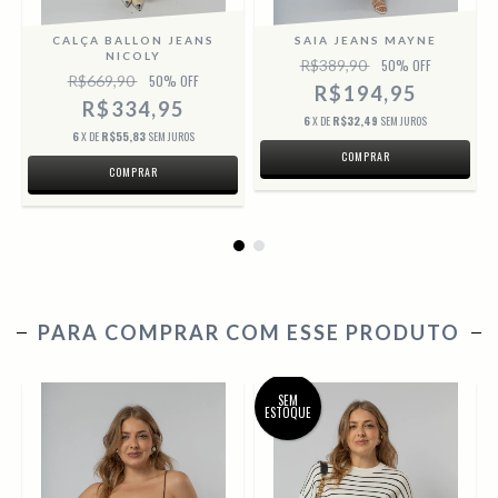
CALÇA BALLON JEANS
SAIA JEANS MAYNE
NICOLY
R$389,90
50
% OFF
R$669,90
50
% OFF
R$194,95
R$334,95
6
X DE
R$32,49
SEM JUROS
6
X DE
R$55,83
SEM JUROS
COMPRAR
COMPRAR
PARA COMPRAR COM ESSE PRODUTO
SEM
ESTOQUE