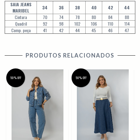
SAIA JEANS
34
36
38
40
42
44
MARIBEL
Cintura
70
74
78
80
84
88
Quadril
92
98
102
106
110
114
Comp. peça
41
42
44
45
46
47
PRODUTOS RELACIONADOS
50% OFF
50% OFF