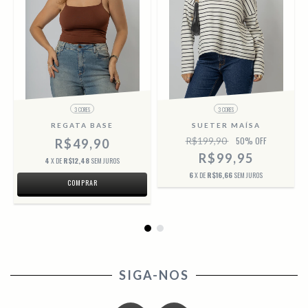
3 CORES
3 CORES
REGATA BASE
SUETER MAÍSA
R$199,90
50
% OFF
R$49,90
R$99,95
4
X DE
R$12,48
SEM JUROS
6
X DE
R$16,66
SEM JUROS
COMPRAR
SIGA-NOS