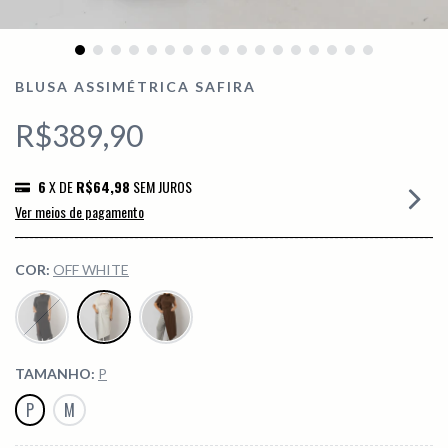
BLUSA ASSIMÉTRICA SAFIRA
R$389,90
6
X DE
R$64,98
SEM JUROS
Ver meios de pagamento
COR:
OFF WHITE
TAMANHO:
P
P
M